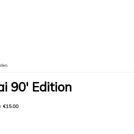
nden.
i 90′ Edition
€15.00
0