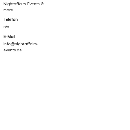
Nightaffairs Events &
more
Telefon
n/a
E-Mail
info@nightaffairs-
events.de