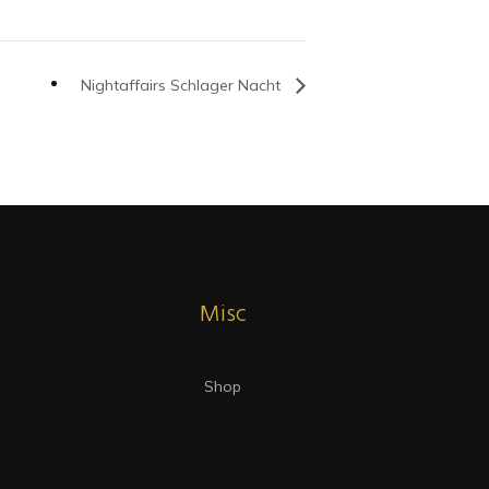
Nightaffairs Schlager Nacht
Misc
Shop