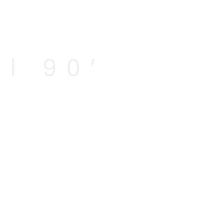
I 90′