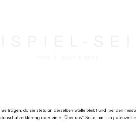
ISPIEL-SE
HOME
BEISPIEL-SEITE
von Beiträgen, da sie stets an derselben Stelle bleibt und (bei den m
atenschutzerklärung oder einer „Über uns“-Seite, um sich potenziell